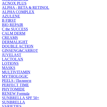
ACNOX PLUS
ALPHA - BETA & RETINOL
ALPHA COMPLEX
AZULENE
B FIRST
BIO REPAIR
C the SUCCESS
CALM DERM
CREAMS
DERMALIGHT
DOUBLE ACTION
GINSENG&CARROT
JUVELAST
LACTOLAN
LOTIONS
MASKS
MULTIVITAMIN
MYTHOLOGIC
PEELS / Пилинги
PERFECT TIME
PHYTOMIDE
RENEW Formula
SUNBRELLA SPF 50+
SUNBRELLA
VARIETIES