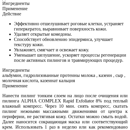
Ингредиенты
Применение
Действие
Эффективно отшелушивает роговые клетки, устраняет
гиперкератоз, выравнивает поверхность кожи.
Удаляет открытые комедоны.
Способствует обновлению эпидермиса, улучшает
текстуру кожи.
Увлажняет, смягчает и освежает кожу.
Уменьшает шелушение, ускоряет процессы регенерации
после активных пилингов и травмирующих процедур.
Ингредиенты
альбумин, гидролизованные протеины молока , казеин , сыр ,
молочная кислота, казеинат кальция
Применение
Нанести пилинг тонким слоем на лицо после очищения или
пилинга ALPHA СOMPLEX Rapid Exfoliator 8% под теплый
влажный компресс. Через 10 мин. снять компресс, скатать
пилинг нежными массажными движениями от центра к
периферии, не растягивая кожу. Остатки можно смыть водой.
Далее наносится сокращающая маска или соответствующий
крем. Использовать 1 раз в неделю или как рекомендовано