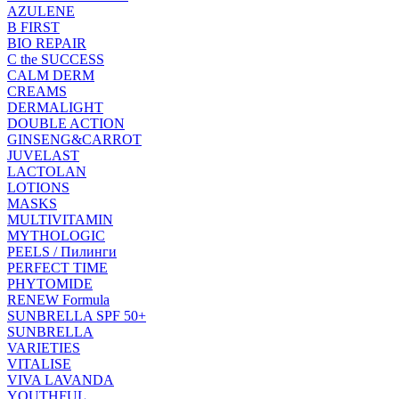
AZULENE
B FIRST
BIO REPAIR
C the SUCCESS
CALM DERM
CREAMS
DERMALIGHT
DOUBLE ACTION
GINSENG&CARROT
JUVELAST
LACTOLAN
LOTIONS
MASKS
MULTIVITAMIN
MYTHOLOGIC
PEELS / Пилинги
PERFECT TIME
PHYTOMIDE
RENEW Formula
SUNBRELLA SPF 50+
SUNBRELLA
VARIETIES
VITALISE
VIVA LAVANDA
YOUTHFUL