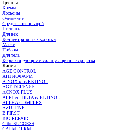
Группы
Кремы
Лосьоны
Очищение
Средства от прыщей
Пилинги
Для век
Концентраты и сыворотки
Маски
Наборы
Для тела
Корректирующие и солнцезащитные средства
Линии
AGE CONTROL
АНГИОФАРМ
A-NOX plus RETINOL
AGE DEFENSE
ACNOX PLUS
ALPHA - BETA & RETINOL
ALPHA COMPLEX
AZULENE
B FIRST
BIO REPAIR
C the SUCCESS
CALM DERM