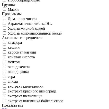
Поросокращающая
Группы
Маски
Программы
Домашняя чистка
Атравматичная чистка HL
Уход за жирной кожей
Уход за комбинированной кожей
Активные ингредиенты
камфора
каолин
карбонат магния
койевая кислота
ментол
оксид железа
оксид цинка
сера
слюда
экстракт камнеломки
экстракт красного винограда
экстракт шелковицы
экстракт шлемника байкальского
Показать все