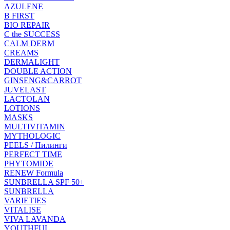
AZULENE
B FIRST
BIO REPAIR
C the SUCCESS
CALM DERM
CREAMS
DERMALIGHT
DOUBLE ACTION
GINSENG&CARROT
JUVELAST
LACTOLAN
LOTIONS
MASKS
MULTIVITAMIN
MYTHOLOGIC
PEELS / Пилинги
PERFECT TIME
PHYTOMIDE
RENEW Formula
SUNBRELLA SPF 50+
SUNBRELLA
VARIETIES
VITALISE
VIVA LAVANDA
YOUTHFUL