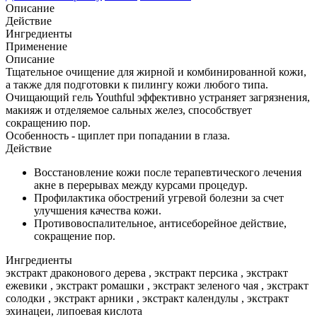
Описание
Действие
Ингредиенты
Применение
Описание
Тщательное очищение для жирной и комбинированной кожи,
а также для подготовки к пилингу кожи любого типа.
Очищающий гель Youthful эффективно устраняет загрязнения,
макияж и отделяемое сальных желез, способствует
сокращению пор.
Особенность - щиплет при попадании в глаза.
Действие
Восстановление кожи после терапевтического лечения
акне в перерывах между курсами процедур.
Профилактика обострений угревой болезни за счет
улучшения качества кожи.
Противовоспалительное, антисеборейное действие,
сокращение пор.
Ингредиенты
экстракт драконового дерева , экстракт персика , экстракт
ежевики , экстракт ромашки , экстракт зеленого чая , экстракт
солодки , экстракт арники , экстракт календулы , экстракт
эхинацеи, липоевая кислота