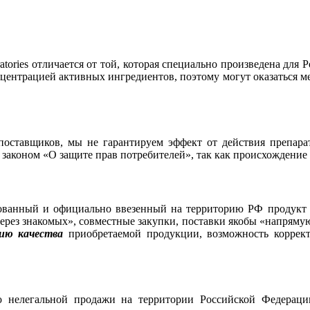
tories отличается от той, которая специально произведена для 
нцентрацией активных ингредиентов, поэтому могут оказаться м
оставщиков, мы не гарантируем эффект от действия препарата
законом «О защите прав потребителей», так как происхождение 
ванный и официально ввезенный на территорию РФ продукт сра
рез знакомых», совместные закупки, поставки якобы «напрямую»
ию качества
приобретаемой продукции, возможность коррект
ью нелегальной продажи на территории Российской Федераци