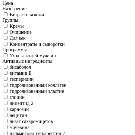
Цена
Назначение
Возрастная кожа
Группы
Кремы
Очищение
Для век
Концентраты и сыворотки
Программы
Уход за кожей мужчин
Активные ингредиенты
бисаболол
витамин Е
гесперидин
гидролизованный коллаген
гидролизованный эластин
глицин
дипептид-2
карнозин
лецитин
лизат сахаромицетов
мочевина
пальмитоил тетрапептид-7