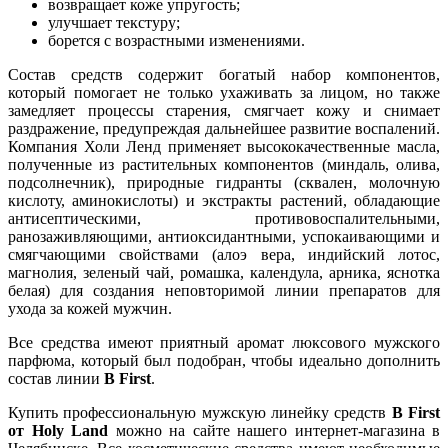
возвращает коже упругость;
улучшает текстуру;
борется с возрастными изменениями.
Состав средств содержит богатый набор компонентов,
который помогает не только ухаживать за лицом, но также
замедляет процессы старения, смягчает кожу и снимает
раздражение, предупреждая дальнейшее развитие воспалений.
Компания Холи Ленд применяет высококачественные масла,
полученные из растительных компонентов (миндаль, олива,
подсолнечник), природные гидранты (сквален, молочную
кислоту, аминокислоты) и экстракты растений, обладающие
антисептическими, противовоспалительными,
ранозаживляющими, антиоксидантными, успокаивающими и
смягчающими свойствами (алоэ вера, индийский лотос,
магнолия, зеленый чай, ромашка, календула, арника, яснотка
белая) для создания неповторимой линии препаратов для
ухода за кожей мужчин.
Все средства имеют приятный аромат люксового мужского
парфюма, который был подобран, чтобы идеально дополнить
состав линии
B First
.
Купить профессиональную мужскую линейку средств
B First
от Holy Land
можно на сайте нашего интернет-магазина в