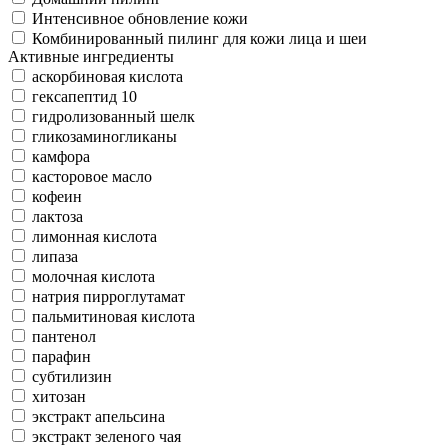
Интенсивное обновление кожи
Комбинированный пилинг для кожи лица и шеи
Активные ингредиенты
аскорбиновая кислота
гексапептид 10
гидролизованный шелк
гликозаминогликаны
камфора
касторовое масло
кофеин
лактоза
лимонная кислота
липаза
молочная кислота
натрия пирроглутамат
пальмитиновая кислота
пантенол
парафин
субтилизин
хитозан
экстракт апельсина
экстракт зеленого чая