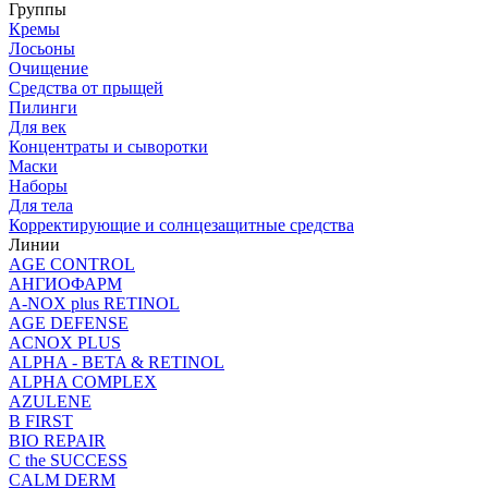
Группы
Кремы
Лосьоны
Очищение
Средства от прыщей
Пилинги
Для век
Концентраты и сыворотки
Маски
Наборы
Для тела
Корректирующие и солнцезащитные средства
Линии
AGE CONTROL
АНГИОФАРМ
A-NOX plus RETINOL
AGE DEFENSE
ACNOX PLUS
ALPHA - BETA & RETINOL
ALPHA COMPLEX
AZULENE
B FIRST
BIO REPAIR
C the SUCCESS
CALM DERM