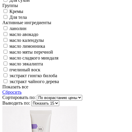
Для сухой
Группы
Кремы
Для тела
Активные ингредиенты
ланолин
масло авокадо
масло календулы
масло лимонника
масло мяты перечной
масло сладкого миндаля
масло эвкалипта
пчелиный воск
экстракт гингко билоба
экстракт чайного дерева
Показать все
Сбросить
Сортировать по:
Выводить по: