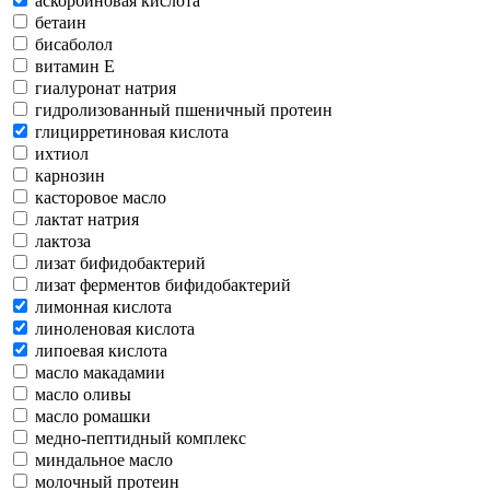
аскорбиновая кислота
бетаин
бисаболол
витамин Е
гиалуронат натрия
гидролизованный пшеничный протеин
глицирретиновая кислота
ихтиол
карнозин
касторовое масло
лактат натрия
лактоза
лизат бифидобактерий
лизат ферментов бифидобактерий
лимонная кислота
линоленовая кислота
липоевая кислота
масло макадамии
масло оливы
масло ромашки
медно-пептидный комплекс
миндальное масло
молочный протеин