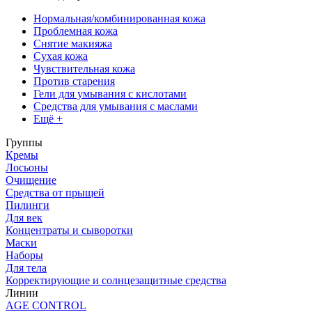
Нормальная/комбинированная кожа
Проблемная кожа
Снятие макияжа
Сухая кожа
Чувствительная кожа
Против старения
Гели для умывания с кислотами
Средства для умывания с маслами
Ещё +
Группы
Кремы
Лосьоны
Очищение
Средства от прыщей
Пилинги
Для век
Концентраты и сыворотки
Маски
Наборы
Для тела
Корректирующие и солнцезащитные средства
Линии
AGE CONTROL