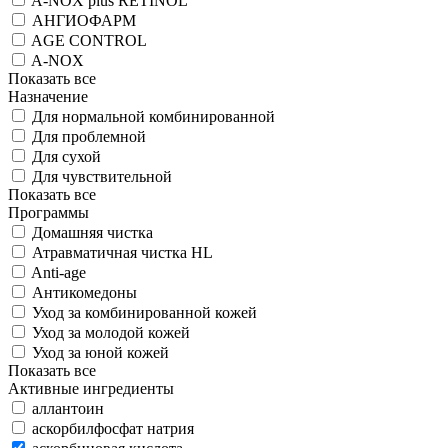
A-NOX plus RETINOL
АНГИОФАРМ
AGE CONTROL
A-NOX
Показать все
Назначение
Для нормальной комбинированной
Для проблемной
Для сухой
Для чувствительной
Показать все
Программы
Домашняя чистка
Атравматичная чистка HL
Anti-age
Антикомедоны
Уход за комбинированной кожей
Уход за молодой кожей
Уход за юной кожей
Показать все
Активные ингредиенты
аллантоин
аскорбилфосфат натрия